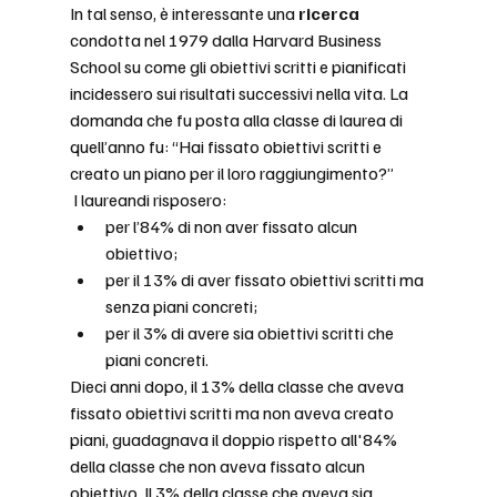
In tal senso, è interessante una 
ricerca
condotta nel 1979 dalla Harvard Business 
School su come gli obiettivi scritti e pianificati 
incidessero sui risultati successivi nella vita. La 
domanda che fu posta alla classe di laurea di 
quell’anno fu: “Hai fissato obiettivi scritti e 
creato un piano per il loro raggiungimento?”
 I laureandi risposero:
per l’84% di non aver fissato alcun 
obiettivo;
per il 13% di aver fissato obiettivi scritti ma 
senza piani concreti;
per il 3% di avere sia obiettivi scritti che 
piani concreti.
Dieci anni dopo, il 13% della classe che aveva 
fissato obiettivi scritti ma non aveva creato 
piani, guadagnava il doppio rispetto all'84% 
della classe che non aveva fissato alcun 
obiettivo. Il 3% della classe che aveva sia 