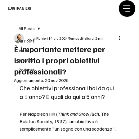
LUIGI RANIERI
All Posts
Luigi Ranieri
14 giu 2024
Tempo di lettura: 2 min
All Posts
È importante mettere per
Video
iscritto i propri obiettivi
Articolo
professionali?
Podcast
Aggiornamento:
20 nov 2025
Che obiettivi professionali hai da qui 
a 1 anno? E quali da qui a 5 anni?
Per Napoleon Hill (
Think and Grow Rich
, The 
Ralston Society, 1937) , un obiettivo è, 
semplicemente "un sogno con una scadenza".