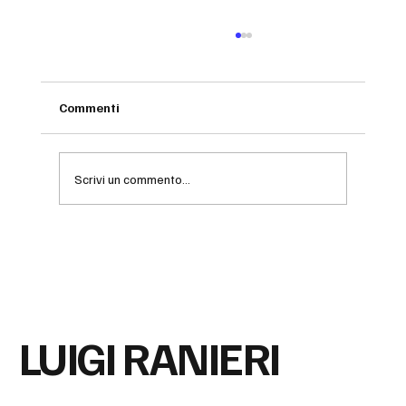
Commenti
Scrivi un commento...
Tre anni di “niente” che cambiano tutto:
sul capitale intangibile
LUIGI RANIERI