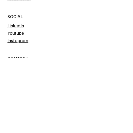
Blog
Guide
Contattami
SOCIAL
LinkedIn
Youtube
Instagram
CONTACT
ranieri.luigi@gmail.com
+39 3287171222
Via Saragozza, Bologna, Italy
POLICY
Terms & Conditions