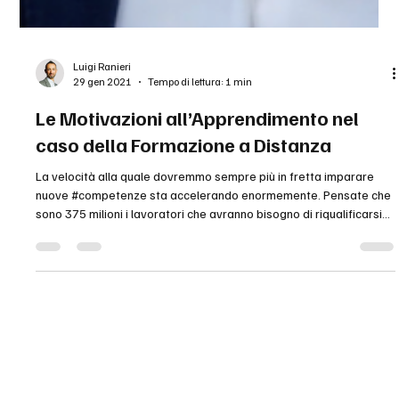
Luigi Ranieri
29 gen 2021
Tempo di lettura: 1 min
Le Motivazioni all’Apprendimento nel
caso della Formazione a Distanza
La velocità alla quale dovremmo sempre più in fretta imparare
nuove #competenze sta accelerando enormemente. Pensate che
sono 375 milioni i lavoratori che avranno bisogno di riqualificarsi
completamente nei prossimi quindi anni, perché il loro lavoro sarà
automatizzato (fonte Mc Kinsey). E per formarmi velocemente, la
#formazione a distanza è un'utile alleato perché mi consente di
acquisire nuove competenze senza vincoli di spazio e in modo
personalizzato...ma solitamente è p