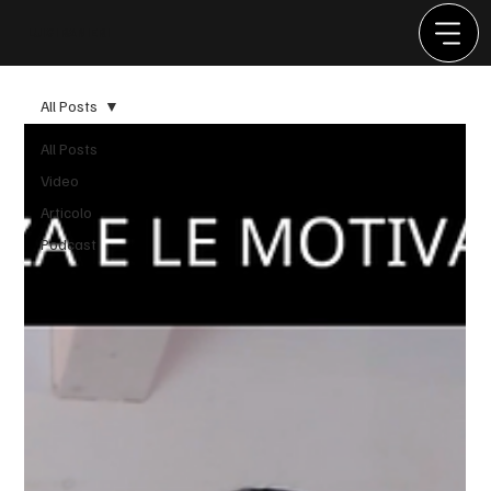
LUIGI RANIERI
All Posts
All Posts
Video
Articolo
Podcast