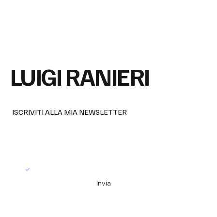
Non inseguire gli obiettivi, crea dei
sistemi che li rendano inevitabili.
LUIGI RANIERI
ISCRIVITI ALLA MIA NEWSLETTER
Email
*
Sì, iscrivimi alla tua newsletter
*
Invia