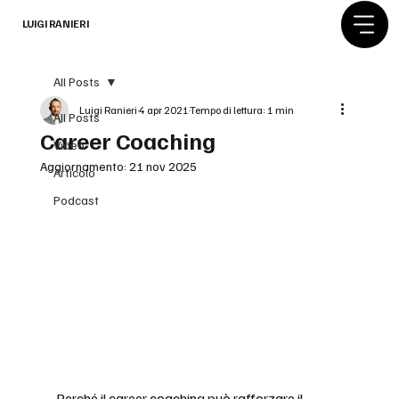
LUIGI RANIERI
All Posts
Luigi Ranieri
4 apr 2021
Tempo di lettura: 1 min
All Posts
Career Coaching
Video
Aggiornamento:
21 nov 2025
Articolo
Podcast
Perché il career coaching può rafforzare il 